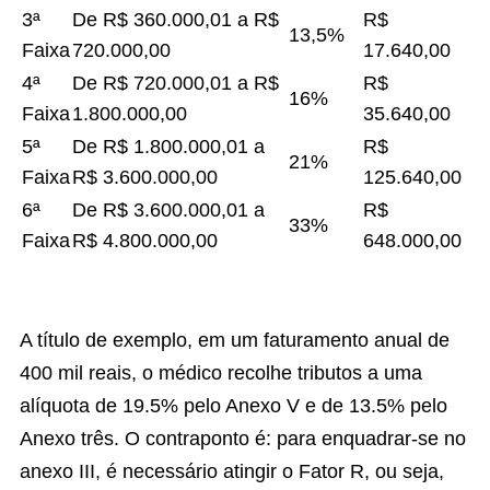
3ª
De R$ 360.000,01 a R$
R$
13,5%
Faixa
720.000,00
17.640,00
4ª
De R$ 720.000,01 a R$
R$
16%
Faixa
1.800.000,00
35.640,00
5ª
De R$ 1.800.000,01 a
R$
21%
Faixa
R$ 3.600.000,00
125.640,00
6ª
De R$ 3.600.000,01 a
R$
33%
Faixa
R$ 4.800.000,00
648.000,00
A título de exemplo, em um faturamento anual de
400 mil reais, o médico recolhe tributos a uma
alíquota de 19.5% pelo Anexo V e de 13.5% pelo
Anexo três. O contraponto é: para enquadrar-se no
anexo III, é necessário atingir o Fator R, ou seja,