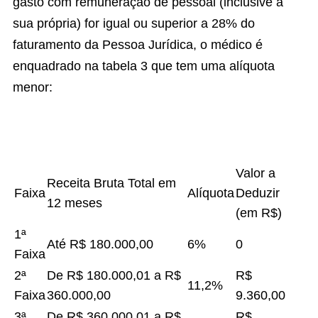
gasto com remuneração de pessoal (inclusive a
sua própria) for igual ou superior a 28% do
faturamento da Pessoa Jurídica, o médico é
enquadrado na tabela 3 que tem uma alíquota
menor:
Valor a
Receita Bruta Total em
Faixa
Alíquota
Deduzir
12 meses
(em R$)
1ª
Até R$ 180.000,00
6%
0
Faixa
2ª
De R$ 180.000,01 a R$
R$
11,2%
Faixa
360.000,00
9.360,00
3ª
De R$ 360.000,01 a R$
R$