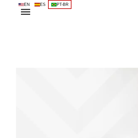
EN
ES
PT-BR