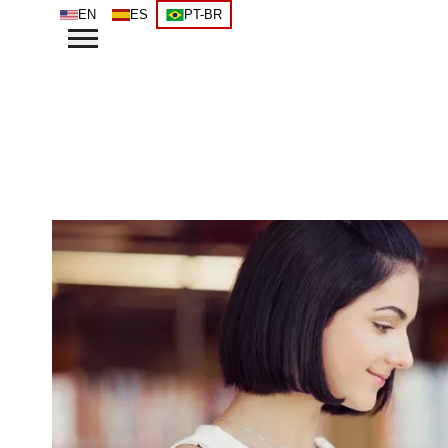
EN
ES
PT-BR