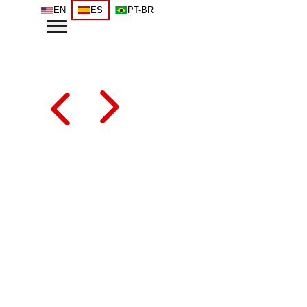
EN
ES
PT-BR