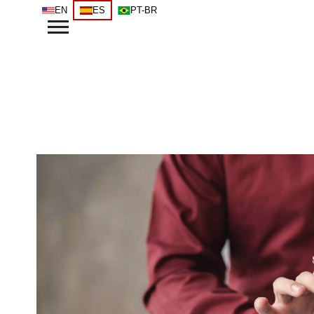
EN
ES
PT-BR